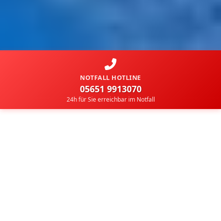
NOTFALL HOTLINE
05651 9913070
24h für Sie erreichbar im Notfall