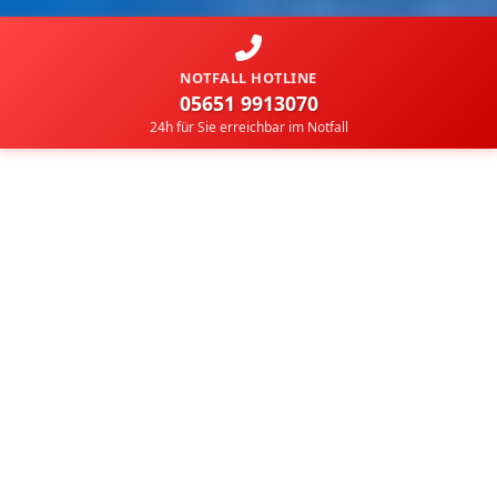
NOTFALL HOTLINE
05651 9913070
24h für Sie erreichbar im Notfall